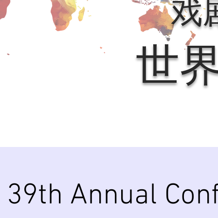
戏
世
39th Annual Con