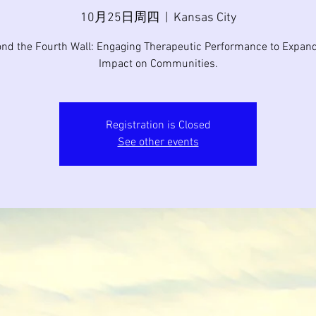
10月25日周四
  |  
Kansas City
nd the Fourth Wall: Engaging Therapeutic Performance to Expan
Impact on Communities.
Registration is Closed
See other events