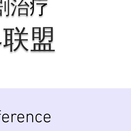
剧治
疗
界联盟
ference