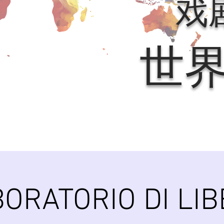
戏
世
ORATORIO DI LI