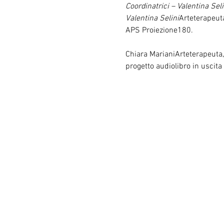
Coordinatrici – Valentina Sel
Valentina Selini
Arteterapeuta
APS Proiezione180.
Chiara MarianiArteterapeuta, 
progetto audiolibro in uscit