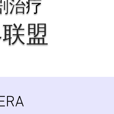
剧治
疗
界联盟
BERA