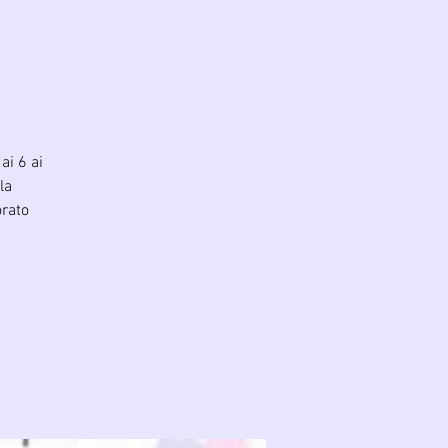
ai 6 ai
la
orato