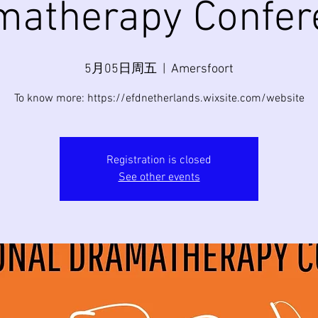
matherapy Confer
5月05日周五
  |  
Amersfoort
To know more: https://efdnetherlands.wixsite.com/website
Registration is closed
See other events