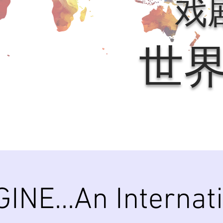
戏
世
INE...An Internat