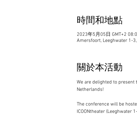
時間和地點
2023年5月05日 GMT+2 08:0
Amersfoort, Leeghwater 1-3
關於本活動
We are delighted to present
Netherlands!

The conference will be hosted
ICOONtheater (Leeghwater 1