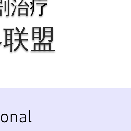
剧治
疗
界联盟
ional